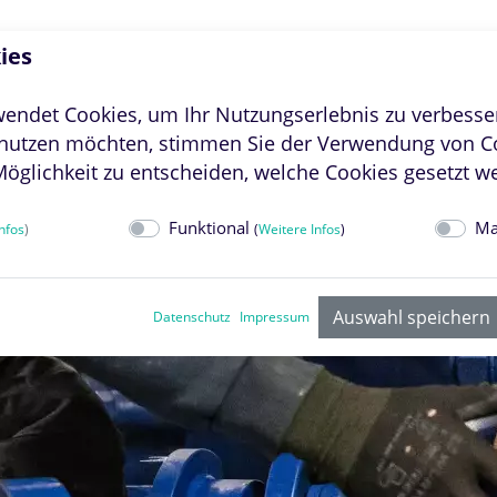
+49 62 27 / 
ies
LEISTUNGSSPEKTRU
wendet Cookies, um Ihr Nutzungserlebnis zu verbesse
nutzen möchten, stimmen Sie der Verwendung von Co
glichkeit zu entscheiden, welche Cookies gesetzt w
Funktional
Ma
nfos
)
(
Weitere Infos
)
Auswahl speichern
Datenschutz
Impressum