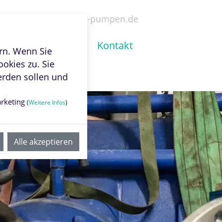
5 53 10
info@tbv-pumpen.de
M
Unternehmen
Kontakt
rn. Wenn Sie
okies zu. Sie
erden sollen und
rketing
(
Weitere Infos
)
Alle akzeptieren